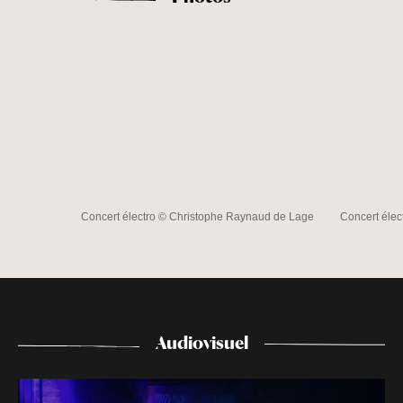
Concert électro © Christophe Raynaud de Lage
Concert éle
Audiovisuel