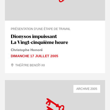
PRÉSENTATION D'UNE ÉTAPE DE TRAVAIL
Dionysos impuissant
VINGT-CINQUIÈME HEURE
La Vingt-cinquième heure
Christophe Honoré
DIMANCHE 17 JUILLET 2005
THÉÂTRE BENOÎT-XII
ARCHIVE 2005