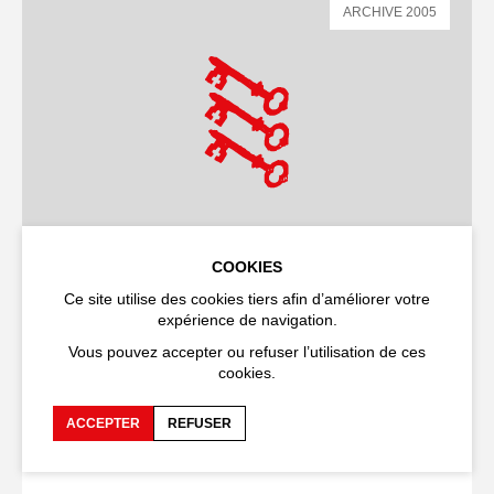
ARCHIVE 2005
COOKIES
Ce site utilise des cookies tiers afin d’améliorer votre
ARTS PLASTIQUES
PERFORMANCE
VIDÉO
SPECTACLE
expérience de navigation.
Installations vidéo
Vous pouvez accepter ou refuser l’utilisation de ces
cookies.
Marina Abramovic
9
,
10
,
11
,
12
,
13
,
14
,
15
,
16
,
17
,
18
,
19
,
20
,
21
,
22
,
23
,
24
,
25
,
26
,
27 JUILLET
2005
ACCEPTER
REFUSER
CHAPELLE SAINT-CHARLES