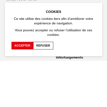
COOKIES
Ce site utilise des cookies tiers afin d’améliorer votre
expérience de navigation.
Accessibilité
FAQ
Vous pouvez accepter ou refuser l’utilisation de ces
Recrutements et appels
Espace production
cookies.
d'offre
Espace presse
Espace compagnies
ACCEPTER
REFUSER
Espace équipe
Publications et
téléchargements
Crédits
Protection des données
personnelles
Spectacles en tournée
Restez connecté