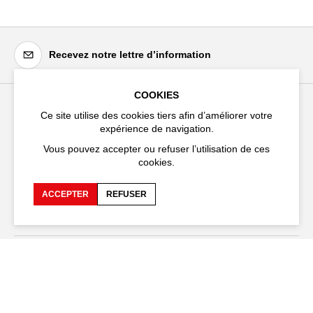
Recevez notre lettre d’information
COOKIES
Ce site utilise des cookies tiers afin d’améliorer votre
Festival d'Avignon
expérience de navigation.
Cloître Saint-Louis,
Vous pouvez accepter ou refuser l’utilisation de ces
20 rue du Portail Boquier,
cookies.
84000 Avignon
ACCEPTER
REFUSER
+33 (0)4 90 27 66 50
Accessibilité
FAQ
Recrutements et appels
Espace production
d'offre