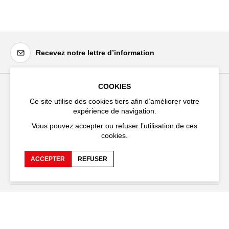
Recevez notre lettre d’information
COOKIES
Festival d'Avignon
Ce site utilise des cookies tiers afin d’améliorer votre
expérience de navigation.
Cloître Saint-Louis,
20 rue du Portail Boquier,
Vous pouvez accepter ou refuser l’utilisation de ces
84000 Avignon
cookies.
+33 (0)4 90 27 66 50
ACCEPTER
REFUSER
Accessibilité
FAQ
Recrutements et appels
Espace production