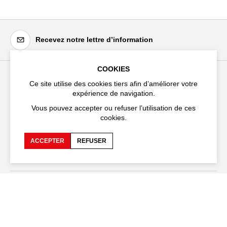
Recevez notre lettre d’information
COOKIES
Ce site utilise des cookies tiers afin d’améliorer votre
Festival d'Avignon
expérience de navigation.
Cloître Saint-Louis,
Vous pouvez accepter ou refuser l’utilisation de ces
20 rue du Portail Boquier,
cookies.
84000 Avignon
ACCEPTER
REFUSER
+33 (0)4 90 27 66 50
Accessibilité
FAQ
Recrutements et appels
Espace production
d'offre