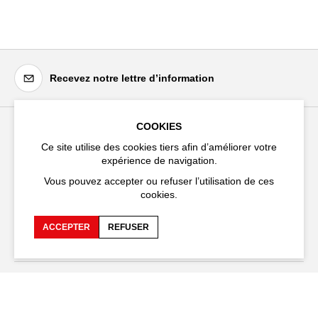
Recevez notre lettre d’information
COOKIES
Festival d'Avignon
Ce site utilise des cookies tiers afin d’améliorer votre
expérience de navigation.
Cloître Saint-Louis,
20 rue du Portail Boquier,
Vous pouvez accepter ou refuser l’utilisation de ces
84000 Avignon
cookies.
+33 (0)4 90 27 66 50
ACCEPTER
REFUSER
Accessibilité
FAQ