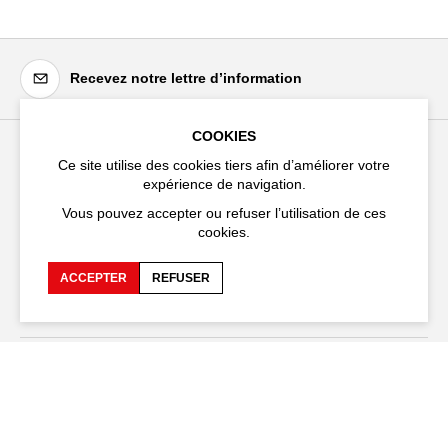
Recevez notre lettre d’information
COOKIES
Ce site utilise des cookies tiers afin d’améliorer votre
Festival d'Avignon
expérience de navigation.
Cloître Saint-Louis,
Vous pouvez accepter ou refuser l’utilisation de ces
20 rue du Portail Boquier,
cookies.
84000 Avignon
ACCEPTER
REFUSER
+33 (0)4 90 27 66 50
Accessibilité
FAQ
Recrutements et appels
Espace production
d'offre