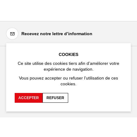
Recevez notre lettre d’information
COOKIES
Festival d'Avignon
Ce site utilise des cookies tiers afin d’améliorer votre
expérience de navigation.
Cloître Saint-Louis,
20 rue du Portail Boquier,
Vous pouvez accepter ou refuser l’utilisation de ces
84000 Avignon
cookies.
+33 (0)4 90 27 66 50
ACCEPTER
REFUSER
Accessibilité
FAQ