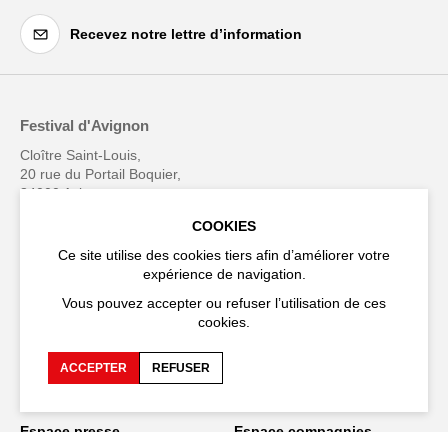
Recevez notre lettre d’information
Festival d'Avignon
Cloître Saint-Louis,
20 rue du Portail Boquier,
84000 Avignon
COOKIES
+33 (0)4 90 27 66 50
Ce site utilise des cookies tiers afin d’améliorer votre
expérience de navigation.
Vous pouvez accepter ou refuser l’utilisation de ces
cookies.
Accessibilité
FAQ
ACCEPTER
REFUSER
Recrutements et appels
Espace production
d'offre
Espace presse
Espace compagnies