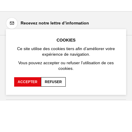
Recevez notre lettre d’information
COOKIES
Ce site utilise des cookies tiers afin d’améliorer votre
Festival d'Avignon
expérience de navigation.
Cloître Saint-Louis,
Vous pouvez accepter ou refuser l’utilisation de ces
20 rue du Portail Boquier,
cookies.
84000 Avignon
ACCEPTER
REFUSER
+33 (0)4 90 27 66 50
Accessibilité
FAQ
Recrutements et appels
Espace production
d'offre