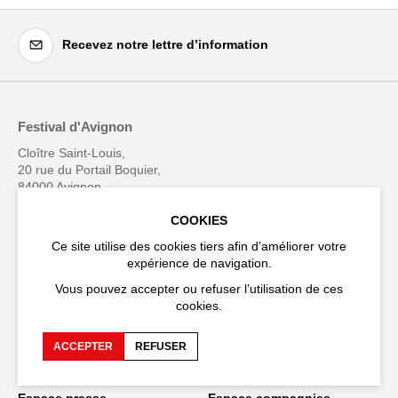
Recevez notre lettre d’information
Festival d'Avignon
Cloître Saint-Louis,
20 rue du Portail Boquier,
84000 Avignon
COOKIES
+33 (0)4 90 27 66 50
Ce site utilise des cookies tiers afin d’améliorer votre
expérience de navigation.
Vous pouvez accepter ou refuser l’utilisation de ces
cookies.
Accessibilité
FAQ
ACCEPTER
REFUSER
Recrutements et appels
Espace production
d'offre
Espace presse
Espace compagnies