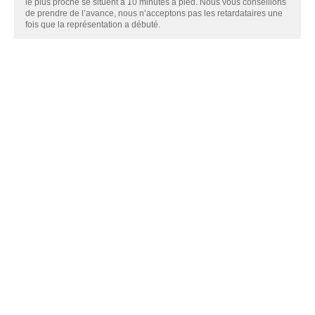
le plus proche se situent à 10 minutes à pied. Nous vous conseillons
de prendre de l’avance, nous n’acceptons pas les retardataires une
fois que la représentation a débuté.