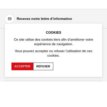
Recevez notre lettre d’information
COOKIES
Ce site utilise des cookies tiers afin d’améliorer votre
Festival d'Avignon
expérience de navigation.
Cloître Saint-Louis,
Vous pouvez accepter ou refuser l’utilisation de ces
20 rue du Portail Boquier,
cookies.
84000 Avignon
ACCEPTER
REFUSER
+33 (0)4 90 27 66 50
Accessibilité
FAQ
Recrutements et appels
Espace production
d'offre