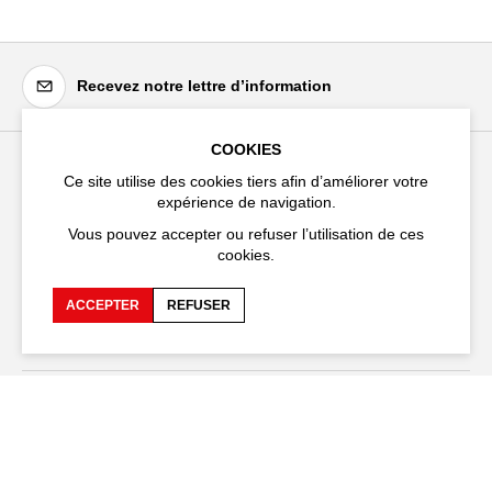
Recevez notre lettre d’information
COOKIES
Ce site utilise des cookies tiers afin d’améliorer votre
Festival d'Avignon
expérience de navigation.
Cloître Saint-Louis,
Vous pouvez accepter ou refuser l’utilisation de ces
20 rue du Portail Boquier,
cookies.
84000 Avignon
ACCEPTER
REFUSER
+33 (0)4 90 27 66 50
Accessibilité
FAQ
Recrutements et appels
Espace production
d'offre