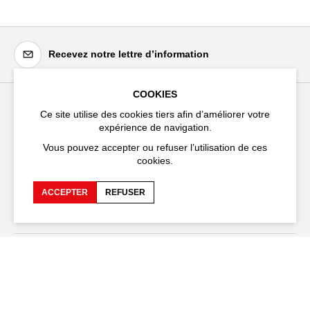
Recevez notre lettre d’information
COOKIES
Ce site utilise des cookies tiers afin d’améliorer votre
Festival d'Avignon
expérience de navigation.
Cloître Saint-Louis,
Vous pouvez accepter ou refuser l’utilisation de ces
20 rue du Portail Boquier,
cookies.
84000 Avignon
ACCEPTER
REFUSER
+33 (0)4 90 27 66 50
Accessibilité
FAQ
Recrutements et appels
Espace production
d'offre