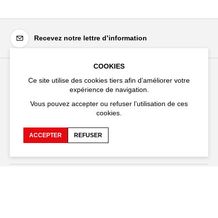
Recevez notre lettre d’information
COOKIES
Ce site utilise des cookies tiers afin d’améliorer votre
Festival d'Avignon
expérience de navigation.
Cloître Saint-Louis,
Vous pouvez accepter ou refuser l’utilisation de ces
20 rue du Portail Boquier,
cookies.
84000 Avignon
ACCEPTER
REFUSER
+33 (0)4 90 27 66 50
Accessibilité
FAQ
Recrutements et appels
Espace production
d'offre