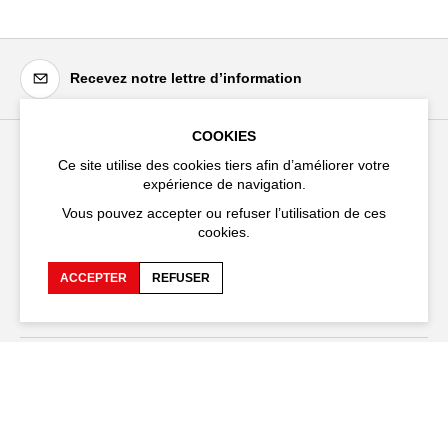
Recevez notre lettre d’information
COOKIES
Ce site utilise des cookies tiers afin d’améliorer votre
Festival d'Avignon
expérience de navigation.
Cloître Saint-Louis,
Vous pouvez accepter ou refuser l’utilisation de ces
20 rue du Portail Boquier,
cookies.
84000 Avignon
ACCEPTER
REFUSER
+33 (0)4 90 27 66 50
Accessibilité
FAQ
Recrutements et appels
Espace production
d'offre