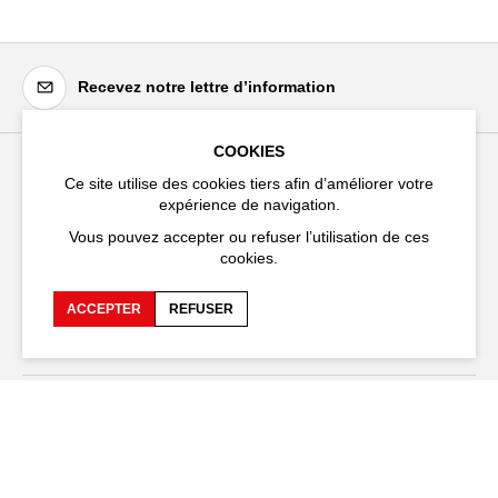
Recevez notre lettre d’information
COOKIES
Ce site utilise des cookies tiers afin d’améliorer votre
Festival d'Avignon
expérience de navigation.
Cloître Saint-Louis,
Vous pouvez accepter ou refuser l’utilisation de ces
20 rue du Portail Boquier,
cookies.
84000 Avignon
ACCEPTER
REFUSER
+33 (0)4 90 27 66 50
Accessibilité
FAQ
Recrutements et appels
Espace production
d'offre