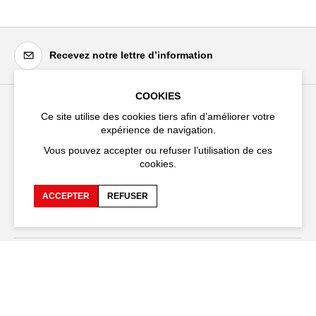
Recevez notre lettre d’information
COOKIES
Ce site utilise des cookies tiers afin d’améliorer votre
Festival d'Avignon
expérience de navigation.
Cloître Saint-Louis,
Vous pouvez accepter ou refuser l’utilisation de ces
20 rue du Portail Boquier,
cookies.
84000 Avignon
ACCEPTER
REFUSER
+33 (0)4 90 27 66 50
Accessibilité
FAQ
Recrutements et appels
Espace production
d'offre