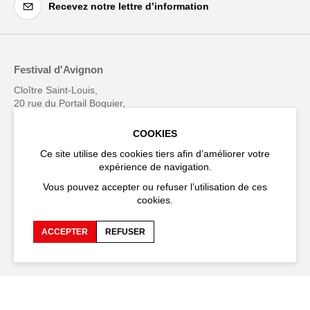
Recevez notre lettre d’information
Festival d'Avignon
Cloître Saint-Louis,
20 rue du Portail Boquier,
84000 Avignon
COOKIES
+33 (0)4 90 27 66 50
Ce site utilise des cookies tiers afin d’améliorer votre
expérience de navigation.
Vous pouvez accepter ou refuser l’utilisation de ces
cookies.
Accessibilité
FAQ
ACCEPTER
REFUSER
Recrutements et appels
Espace production
d'offre
Espace presse
Espace compagnies
Espace équipe
Publications et