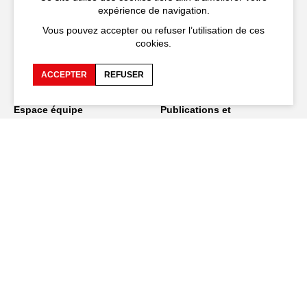
expérience de navigation.
Accessibilité
FAQ
Vous pouvez accepter ou refuser l’utilisation de ces
cookies.
Recrutements et appels
Espace production
d'offre
ACCEPTER
REFUSER
Espace presse
Espace compagnies
Espace équipe
Publications et
téléchargements
Crédits
Protection des données
personnelles
Spectacles en tournée
Restez connecté
EN