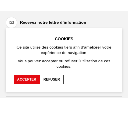
Recevez notre lettre d’information
COOKIES
Ce site utilise des cookies tiers afin d’améliorer votre
Festival d'Avignon
expérience de navigation.
Cloître Saint-Louis,
Vous pouvez accepter ou refuser l’utilisation de ces
20 rue du Portail Boquier,
cookies.
84000 Avignon
ACCEPTER
REFUSER
+33 (0)4 90 27 66 50
Accessibilité
FAQ
Recrutements et appels
Espace production
d'offre