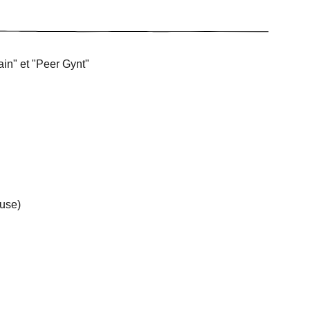
n" et "Peer Gynt"
euse)