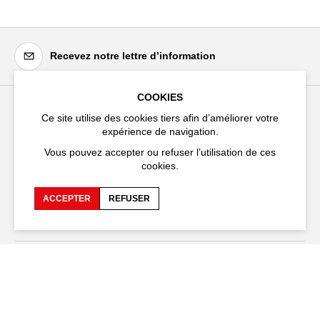
Recevez notre lettre d’information
COOKIES
Ce site utilise des cookies tiers afin d’améliorer votre
Festival d'Avignon
expérience de navigation.
Cloître Saint-Louis,
Vous pouvez accepter ou refuser l’utilisation de ces
20 rue du Portail Boquier,
cookies.
84000 Avignon
ACCEPTER
REFUSER
+33 (0)4 90 27 66 50
Accessibilité
FAQ
Recrutements et appels
Espace production
d'offre