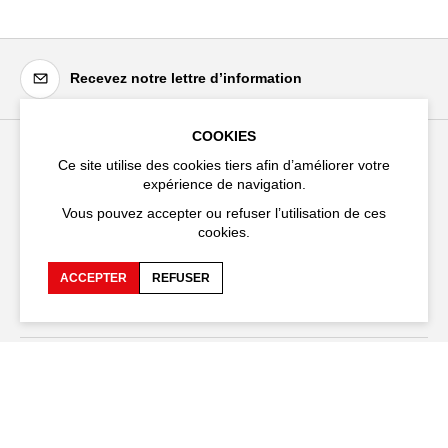
Recevez notre lettre d’information
COOKIES
Ce site utilise des cookies tiers afin d’améliorer votre
Festival d'Avignon
expérience de navigation.
Cloître Saint-Louis,
Vous pouvez accepter ou refuser l’utilisation de ces
20 rue du Portail Boquier,
cookies.
84000 Avignon
ACCEPTER
REFUSER
+33 (0)4 90 27 66 50
Accessibilité
FAQ
Recrutements et appels
Espace production
d'offre