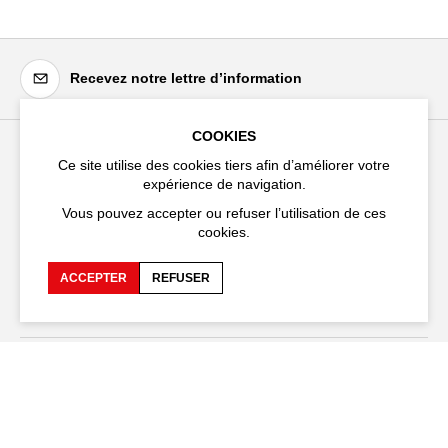
Recevez notre lettre d’information
COOKIES
Ce site utilise des cookies tiers afin d’améliorer votre
Festival d'Avignon
expérience de navigation.
Cloître Saint-Louis,
Vous pouvez accepter ou refuser l’utilisation de ces
20 rue du Portail Boquier,
cookies.
84000 Avignon
ACCEPTER
REFUSER
+33 (0)4 90 27 66 50
Accessibilité
FAQ
Recrutements et appels
Espace production
d'offre