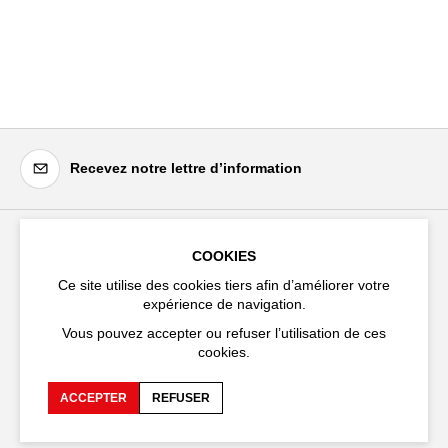
Recevez notre lettre d’information
COOKIES
Festival d'Avignon
Ce site utilise des cookies tiers afin d’améliorer votre
Cloître Saint-Louis,
expérience de navigation.
20 rue du Portail Boquier,
84000 Avignon
Vous pouvez accepter ou refuser l’utilisation de ces
cookies.
+33 (0)4 90 27 66 50
ACCEPTER
REFUSER