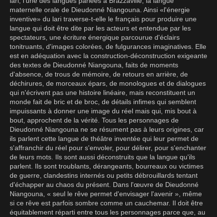
lari, l'une des langues parlées à Brazzaville, la langue
maternelle orale de Dieudonné Niangouna. Ainsi «l'énergie
inventive» du lari traverse-t-elle le français pour produire une
langue qui doit être dite par les acteurs et entendue par les
spectateurs, une écriture énergique parcourue d'éclairs
tonitruants, d'images colorées, de fulgurances ima­ginatives. Elle
est en adéquation avec la construction-déconstruction exigeante
des textes de Dieudonné Niangouna, faits de moments
d'absence, de trous de mémoire, de retours en arrière, de
déchirures, de morceaux épars, de monologues et de dialogues
qui n'écrivent pas une histoire linéaire, mais reconstituent un
monde fait de bric et de broc, de détails infimes qui semblent
impuissants à donner une image du réel mais qui, mis bout à
bout, approchent de la vérité. Tous les personnages de
Dieudonné Niangouna ne se résument pas à leurs origines, car
ils parlent cette langue de théâtre inventée qui leur permet de
s'affranchir du réel pour s'envoler, pour délirer, pour s'enchanter
de leurs mots. Ils sont aussi déconstruits que la langue qu'ils
parlent. Ils sont troublants, dérangeants, bourreaux ou victimes
de guerre, clandestins internés ou petits débrouillards tentant
d'échapper au chaos du présent. Dans l'œuvre de Dieudonné
Niangouna, « seul le rêve permet d'envisager l'avenir », même
si ce rêve est parfois sombre comme un cauchemar. Il doit être
équitablement réparti entre tous les personnages parce que, au