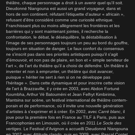
théâtre, chaque personnage a droit à un avenir quel qu'il soit.
Dieudonné Niangouna est aussi un grand voyageur, dans et
hors de son continent, réfutant l'étiquette d'auteur « africain »,
refusant d'être considéré comme une curiosité ethnique.
Franchissant plus ou moins allègrement les frontières et les
barrières qui y sont maintenant jointes, il recherche la
confrontation, le débat, le déséquilibre, la déstabi­lisation à
l'image de ses personnages toujours un peu au bord du gouffre,
toujours en situation de danger. Le faux confort du consensus
ne s'inscrit pas dans ses priorités artistiques puisqu'il s'agit
d'émouvoir, et non pas de plaire, en bon et « simple serviteur de
l'art », de l'art du théâtre qu'il a choisi de défendre. Un théâtre à
inventer et non à emprunter, un théâtre qui doit avancer,
puisque « hériter ne sert à rien si on ne développe pas
l'héritage ». Dans cette dynamique et pour inscrire cette vision
de l'art à Brazzaville, il y crée en 2003, avec Abdon Fortuné
Koumbha, Arthur Vé Batouméni et Jean Felhyt Kimbirima,
Mantsina sur scène, un festival international de théâtre contem­
porain et de performance, où il invite une nouvelle génération
d'artistes à s'exprimer et à créer. En 2002, avec
Carré blanc
, il
joue pour la première fois en France au TILF à Paris, puis aux
Francophonies en Limousin, où il crée en 2011
Le Socle des
vertiges
. Le Festival d'Avignon a accueilli Dieudonné Niangouna
en 2007 avec
Attitude clando
, puis en 2009, avec Pascal Contet