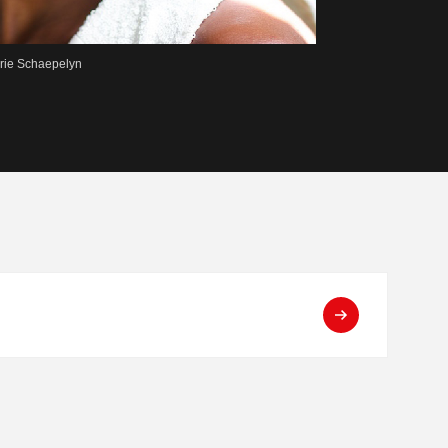
́rie Schaepelyn