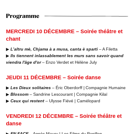
Programme
MERCREDI 10 DÉCEMBRE – Soirée théâtre et
chant
▶
L’altru mè, Chjama à a musa, canta è sparti
– A Filetta
▶
Ils tiennent inlassablement les murs sans savoir quand
viendra l'âge d'or
– Enzo Verdet et Hélène July
JEUDI 11 DÉCEMBRE – Soirée danse
▶
Les Dieux solitaires
– Éric Oberdorff | Compagnie Humaine
▶
Blossom
– Sandrine Lescourant | Compagnie Kilaï
▶
Ceux qui restent
– Ulysse Fiévé | Camélopard
VENDREDI 12 DÉCEMBRE – Soirée théâtre et
danse
▶
EN FACE
– Agnès Maury | Les Films du Papillon