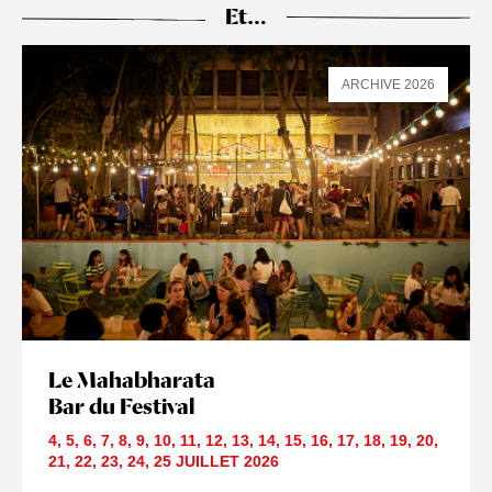
Et…
ARCHIVE 2026
Le Mahabharata
Bar du Festival
4
,
5
,
6
,
7
,
8
,
9
,
10
,
11
,
12
,
13
,
14
,
15
,
16
,
17
,
18
,
19
,
20
,
21
,
22
,
23
,
24
,
25 JUILLET
2026