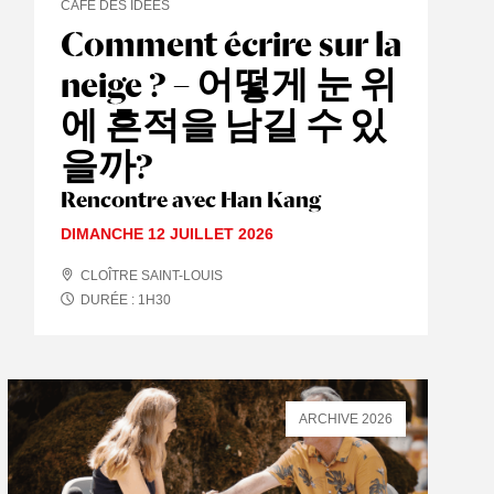
CAFÉ DES IDÉES
Comment écrire sur la
neige ? – 어떻게 눈 위
에 흔적을 남길 수 있
을까?
Rencontre avec Han Kang
DIMANCHE 12 JUILLET 2026
CLOÎTRE SAINT-LOUIS
DURÉE :
1
H
30
ARCHIVE 2026