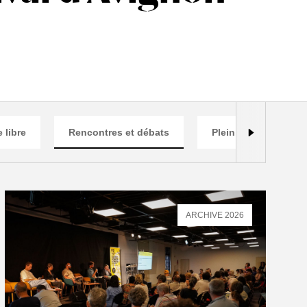
 libre
Rencontres et débats
Plein air
Vis
ARCHIVE 2026