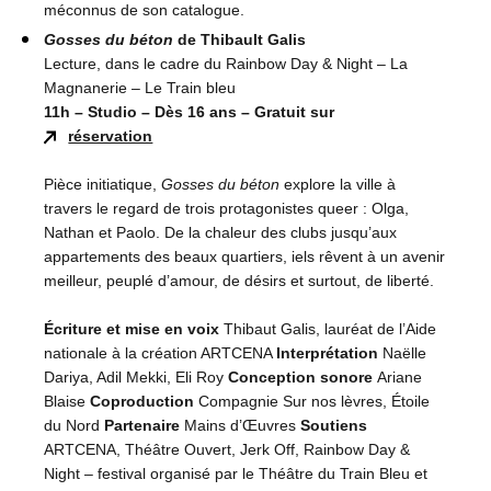
méconnus de son catalogue.
Gosses du béton
de Thibault Galis
Lecture, dans le cadre du Rainbow Day & Night – La
Magnanerie – Le Train bleu
11h – Studio – Dès 16 ans – Gratuit sur
réservation
Pièce initiatique,
Gosses du béton
explore la ville à
travers le regard de trois protagonistes queer : Olga,
Nathan et Paolo. De la chaleur des clubs jusqu’aux
appartements des beaux quartiers, iels rêvent à un avenir
meilleur, peuplé d’amour, de désirs et surtout, de liberté.
Écriture et mise en voix
Thibaut Galis, lauréat de l’Aide
nationale à la création ARTCENA
Interprétation
Naëlle
Dariya, Adil Mekki, Eli Roy
Conception sonore
Ariane
Blaise
Coproduction
Compagnie Sur nos lèvres, Étoile
du Nord
Partenaire
Mains d’Œuvres
Soutiens
ARTCENA, Théâtre Ouvert, Jerk Off, Rainbow Day &
Night – festival organisé par le Théâtre du Train Bleu et