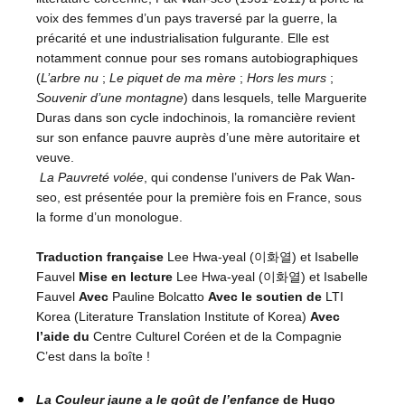
voix des femmes d’un pays traversé par la guerre, la
précarité et une industrialisation fulgurante. Elle est
notamment connue pour ses romans autobiographiques
(
L’arbre nu
;
Le piquet de ma mère
;
Hors les murs
;
Souvenir d’une montagne
) dans lesquels, telle Marguerite
Duras dans son cycle indochinois, la romancière revient
sur son enfance pauvre auprès d’une mère autoritaire et
veuve.
La Pauvreté volée
, qui condense l’univers de Pak Wan-
seo, est présentée pour la première fois en France, sous
la forme d’un monologue.
Traduction française
Lee Hwa-yeal (이화열) et Isabelle
Fauvel
Mise en lecture
Lee Hwa-yeal (이화열) et Isabelle
Fauvel
Avec
Pauline Bolcatto
Avec le soutien de
LTI
Korea (Literature Translation Institute of Korea)
Avec
l’aide du
Centre Culturel Coréen et de la Compagnie
C’est dans la boîte !
La Couleur jaune a le goût de l’enfance
de Hugo