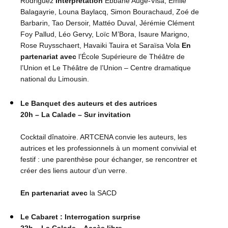
Rodriguez
Interprétation
Ebbane Augé-Visa, Émile
Balagayrie, Louna Baylacq, Simon Bourachaud, Zoé de
Barbarin, Tao Dersoir, Mattéo Duval, Jérémie Clément
Foy Pallud, Léo Gervy, Loïc M’Bora, Isaure Marigno,
Rose Ruysschaert, Havaiki Tauira et Saraïsa Vola
En
partenariat avec
l’École Supérieure de Théâtre de
l’Union et Le Théâtre de l’Union – Centre dramatique
national du Limousin.
Le Banquet des auteurs et des autrices
20h – La Calade – Sur invitation
Cocktail dînatoire. ARTCENA convie les auteurs, les
autrices et les professionnels à un moment convivial et
festif : une parenthèse pour échanger, se rencontrer et
créer des liens autour d’un verre.
En partenariat avec
la SACD
Le Cabaret : Interrogation surprise