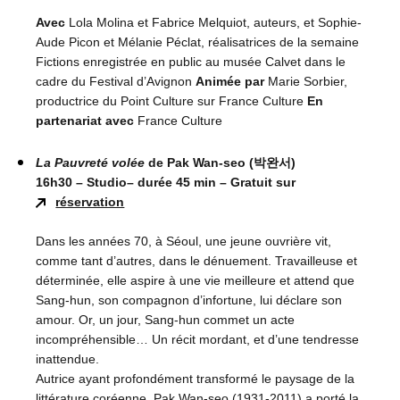
Avec
Lola Molina et Fabrice Melquiot, auteurs, et Sophie-
Aude Picon et Mélanie Péclat, réalisatrices de la semaine
Fictions enregistrée en public au musée Calvet dans le
cadre du Festival d’Avignon
Animée par
Marie Sorbier,
productrice du Point Culture sur France Culture
En
partenariat avec
France Culture
La Pauvreté volée
de Pak Wan-seo (박완서)
16h30 – Studio
–
durée 45 min – Gratuit sur
réservation
Dans les années 70, à Séoul, une jeune ouvrière vit,
comme tant d’autres, dans le dénuement. Travailleuse et
déterminée, elle aspire à une vie meilleure et attend que
Sang-hun, son compagnon d’infortune, lui déclare son
amour. Or, un jour, Sang-hun commet un acte
incompréhensible… Un récit mordant, et d’une tendresse
inattendue.
Autrice ayant profondément transformé le paysage de la
littérature coréenne, Pak Wan-seo (1931-2011) a porté la