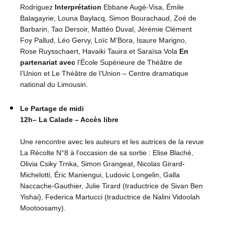
Rodriguez
Interprétation
Ebbane Augé-Visa, Émile
Balagayrie, Louna Baylacq, Simon Bourachaud, Zoé de
Barbarin, Tao Dersoir, Mattéo Duval, Jérémie Clément
Foy Pallud, Léo Gervy, Loïc M’Bora, Isaure Marigno,
Rose Ruysschaert, Havaiki Tauira et Saraïsa Vola
En
partenariat avec
l’École Supérieure de Théâtre de
l’Union et Le Théâtre de l’Union – Centre dramatique
national du Limousin.
Le Partage de midi
12h– La Calade – Accès libre
Une rencontre avec les auteurs et les autrices de la revue
La Récolte N°8 à l’occasion de sa sortie : Elise Blaché,
Olivia Csiky Trnka, Simon Grangeat, Nicolas Girard-
Michelotti, Éric Maniengui, Ludovic Longelin, Galla
Naccache-Gauthier, Julie Tirard (traductrice de Sivan Ben
Yishai), Federica Martucci (traductrice de Nalini Vidoolah
Mootoosamy).