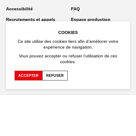
Accessibilité
FAQ
Recrutements et appels
Espace production
d'offre
COOKIES
Espace presse
Espace compagnies
Ce site utilise des cookies tiers afin d’améliorer votre
Espace équipe
Publications et
expérience de navigation.
téléchargements
Vous pouvez accepter ou refuser l’utilisation de ces
cookies.
Crédits
Protection des données
personnelles
ACCEPTER
REFUSER
Spectacles en tournée
Restez connecté
EN