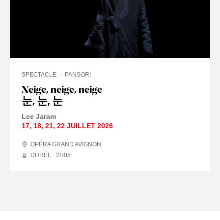
SPECTACLE
PANSORI
Neige, neige, neige
눈, 눈, 눈
Lee Jaram
17
,
18
,
21
,
22 JUILLET
2026
OPÉRA GRAND AVIGNON
DURÉE : 2
H
05