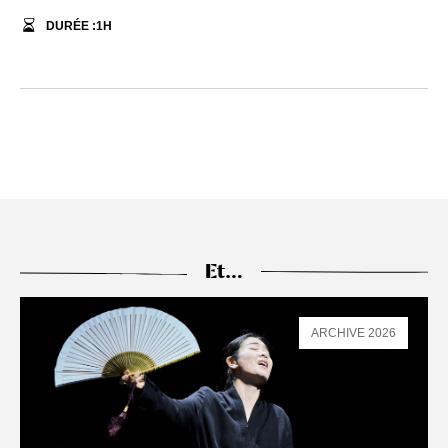
DURÉE :
1
H
Et…
ARCHIVE 2026