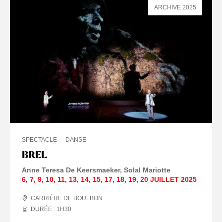
ARCHIVE 2025
SPECTACLE
DANSE
BREL
Anne Teresa De Keersmaeker
Solal Mariotte
6
,
7
,
9
,
10
,
11
,
13
,
14
,
15
,
17
,
18
,
19
,
20 JUILLET
2025
CARRIÈRE DE BOULBON
DURÉE : 1
H
30