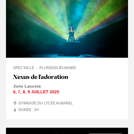
SPECTACLE
PLURIDISCIPLINAIRE
Nexus de l’adoration
Joris Lacoste
6
,
7
,
8
,
9 JUILLET
2025
GYMNASE DU LYCÉE AUBANEL
DURÉE : 2
H