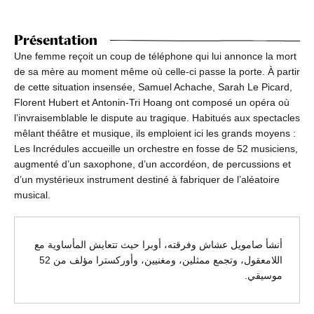
Présentation
Une femme reçoit un coup de téléphone qui lui annonce la mort
de sa mère au moment même où celle-ci passe la porte. À partir
de cette situation insensée, Samuel Achache, Sarah Le Picard,
Florent Hubert et Antonin-Tri Hoang ont composé un opéra où
l’invraisemblable le dispute au tragique. Habitués aux spectacles
mêlant théâtre et musique, ils emploient ici les grands moyens :
Les Incrédules accueille un orchestre en fosse de 52 musiciens,
augmenté d’un saxophone, d’un accordéon, de percussions et
d’un mystérieux instrument destiné à fabriquer de l’aléatoire
musical.
أنشأ صامويل عشاش وفرقته، أوبرا حيث تتعايش المأساوية مع
اللامعقول، وتجمع ممثلين، ومغنيين، وأوركسترا مؤلف من 52
موسيقي.