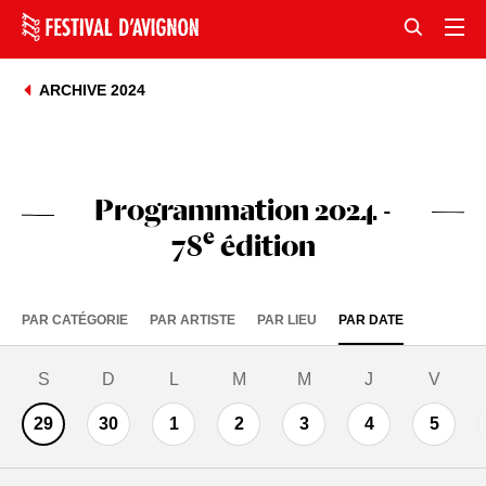
ARCHIVE 2024
Programmation 2024 -
e
78
édition
PAR CATÉGORIE
PAR ARTISTE
PAR LIEU
PAR DATE
s
d
l
m
m
j
v
29
30
1
2
3
4
5