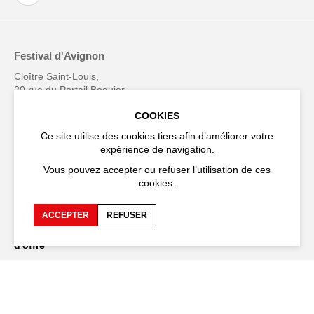
Festival d'Avignon
Cloître Saint-Louis,
20 rue du Portail Boquier,
84000 Avignon
COOKIES
Ce site utilise des cookies tiers afin d’améliorer votre
+33 (0)4 90 27 66 50
expérience de navigation.
Vous pouvez accepter ou refuser l’utilisation de ces
cookies.
Accessibilité
FAQ
ACCEPTER
REFUSER
Recrutements et appels
Espace production
d'offre
Espace presse
Espace compagnies
Espace équipe
Publications et
téléchargements