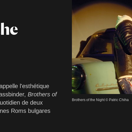
the
appelle l'esthétique
Fassbinder,
Brothers of
Brothers of the Night © Patric Chiha
uotidien de deux
eunes Roms bulgares