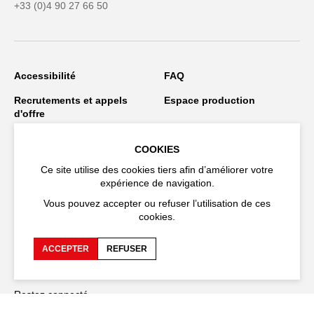
+33 (0)4 90 27 66 50
Accessibilité
FAQ
Recrutements et appels
Espace production
d'offre
Espace presse
Espace compagnies
COOKIES
Espace équipe
Publications et
Ce site utilise des cookies tiers afin d’améliorer votre
téléchargements
expérience de navigation.
Crédits
Protection des données
Vous pouvez accepter ou refuser l’utilisation de ces
personnelles
cookies.
Spectacles en tournée
ACCEPTER
REFUSER
Restez connecté