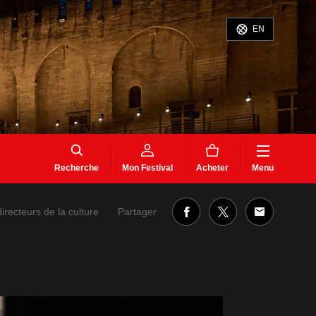
EN
Recherche
Mon Festival
Acheter
Menu
Partager
directeurs de la culture