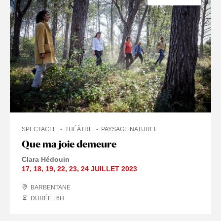
SPECTACLE
THÉÂTRE
PAYSAGE NATUREL
Que ma joie demeure
Clara Hédouin
17
,
18
,
19
,
22
,
23
,
24 JUILLET
2023
BARBENTANE
DURÉE : 6
H