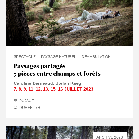
SPECTACLE
PAYSAGE NATUREL
DÉAMBULATION
Paysages partagés
7 pièces entre champs et forêts
Caroline Barneaud
Stefan Kaegi
7
,
8
,
9
,
11
,
12
,
13
,
15
,
16 JUILLET
2023
PUJAUT
DURÉE : 7
H
ARCHIVE 2023