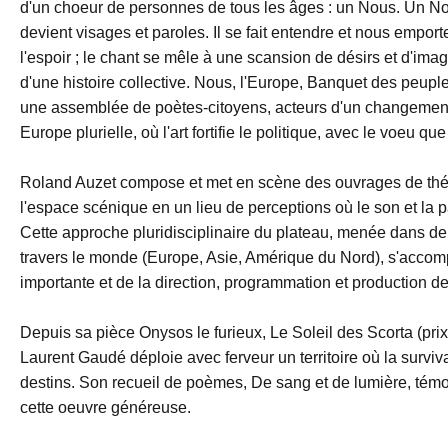
d'un choeur de personnes de tous les âges : un Nous. Un No
devient visages et paroles. Il se fait entendre et nous empor
l'espoir ; le chant se mêle à une scansion de désirs et d'imag
d'une histoire collective. Nous, l'Europe, Banquet des peuple
une assemblée de poètes-citoyens, acteurs d'un changemen
Europe plurielle, où l'art fortifie le politique, avec le voeu q
Roland Auzet compose et met en scène des ouvrages de théât
l'espace scénique en un lieu de perceptions où le son et l
Cette approche pluridisciplinaire du plateau, menée dans de n
travers le monde (Europe, Asie, Amérique du Nord), s'acco
importante et de la direction, programmation et production de
Depuis sa pièce Onysos le furieux, Le Soleil des Scorta (pri
Laurent Gaudé déploie avec ferveur un territoire où la survi
destins. Son recueil de poèmes, De sang et de lumière, témoi
cette oeuvre généreuse.