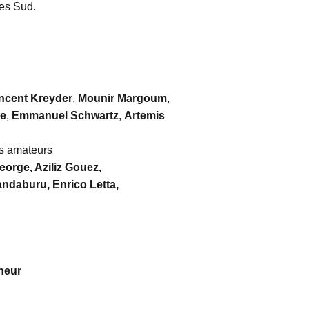
tes Sud.
ncent Kreyder
,
Mounir Margoum
,
se
,
Emmanuel Schwartz
,
Artemis
rs amateurs
George, Aziliz Gouez,
andaburu, Enrico Letta,
neur