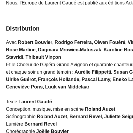
Nous, l'Europe de Laurent Gaudé est publié aux éditions Ac
Distribution
Avec
Robert Bouvier
,
Rodrigo Ferreira
,
Olwen Fouéré
,
Vi
Rose Martine
,
Dagmara Mrowiec-Matuszak
,
Karoline Ro
Stavridi
,
Thibault Vinçon
Et le Choeur de l'Opéra Grand Avignon et quarante chanteu
et chaque soir un grand témoin :
Aurélie Filippetti, Susan 
Ulrike Guérot, François Hollande, Pascal Lamy, Eneko L
Geneviève Pons, Luuk van Middelaar
Texte
Laurent Gaudé
Conception, musique, mise en scène
Roland Auzet
Scénographie
Roland Auzet
,
Bernard Revel
,
Juliette Seig
Lumière
Bernard Revel
Chorégraphie
Joëlle Bouvier