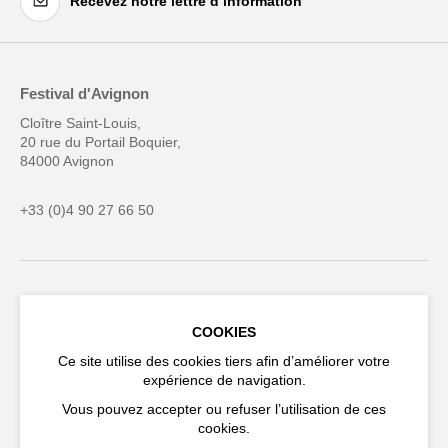
Recevez notre lettre d’information
Festival d'Avignon
Cloître Saint-Louis,
20 rue du Portail Boquier,
84000 Avignon
+33 (0)4 90 27 66 50
Accessibilité
FAQ
COOKIES
Recrutements et appels
Espace production
Ce site utilise des cookies tiers afin d’améliorer votre
d'offre
expérience de navigation.
Espace presse
Espace compagnies
Vous pouvez accepter ou refuser l’utilisation de ces
cookies.
Espace équipe
Publications et