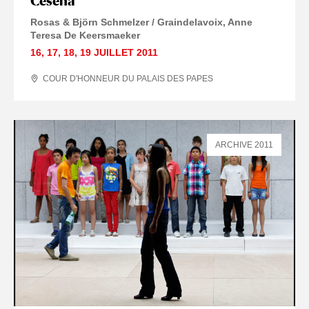
Cesena
Rosas & Björn Schmelzer / Graindelavoix
Anne
Teresa De Keersmaeker
16
,
17
,
18
,
19 JUILLET
2011
COUR D'HONNEUR DU PALAIS DES PAPES
ARCHIVE 2011