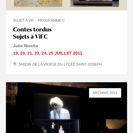
SUJET À VIF
PROGRAMME C
Contes tordus
Sujets à Vif C
Julie Nioche
19
,
20
,
21
,
23
,
24
,
25 JUILLET
2011
JARDIN DE LA VIERGE DU LYCÉE SAINT-JOSEPH
ARCHIVE 2011