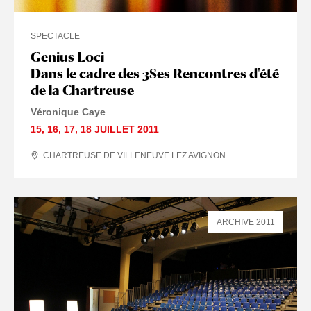
SPECTACLE
Genius Loci
Dans le cadre des 38es Rencontres d'été
de la Chartreuse
Véronique Caye
15
,
16
,
17
,
18 JUILLET
2011
CHARTREUSE DE VILLENEUVE LEZ AVIGNON
ARCHIVE 2011