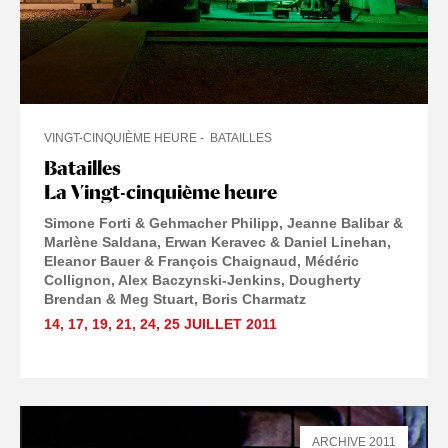
VINGT-CINQUIÈME HEURE
BATAILLES
Batailles
La Vingt-cinquième heure
Simone Forti & Gehmacher Philipp
Jeanne Balibar &
Marlène Saldana
Erwan Keravec & Daniel Linehan
Eleanor Bauer & François Chaignaud
Médéric
Collignon
Alex Baczynski-Jenkins, Dougherty
Brendan & Meg Stuart
Boris Charmatz
14
,
17
,
19
,
21
,
24
,
25 JUILLET
2011
ARCHIVE 2011