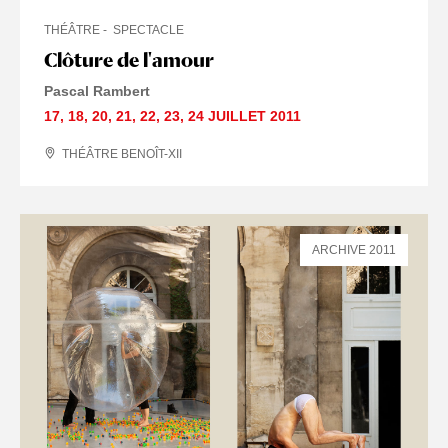
THÉÂTRE
SPECTACLE
Clôture de l'amour
Pascal Rambert
17
,
18
,
20
,
21
,
22
,
23
,
24 JUILLET
2011
THÉÂTRE BENOÎT-XII
ARCHIVE 2011