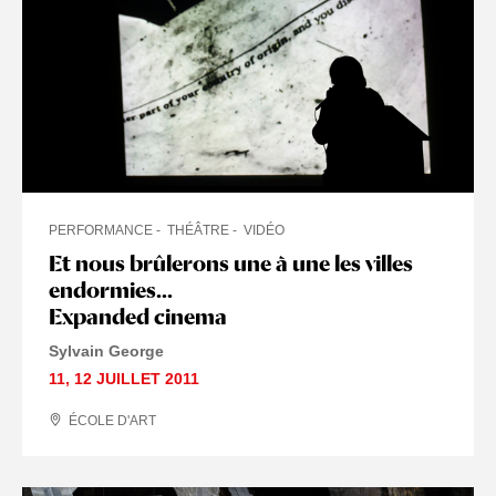
PERFORMANCE
THÉÂTRE
VIDÉO
Et nous brûlerons une à une les villes
VINGT-CINQUIÈME HEURE
endormies...
Expanded cinema
Sylvain George
11
,
12 JUILLET
2011
ÉCOLE D'ART