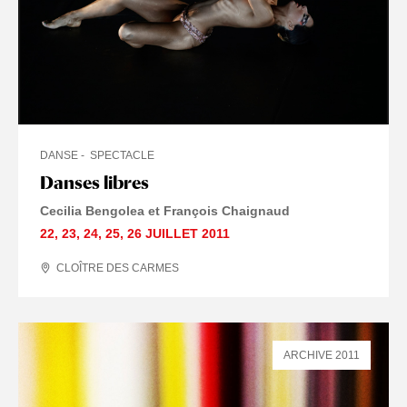
DANSE
SPECTACLE
Danses libres
Cecilia Bengolea et François Chaignaud
22
,
23
,
24
,
25
,
26 JUILLET
2011
CLOÎTRE DES CARMES
ARCHIVE 2011