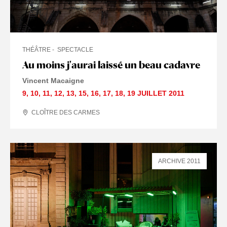
THÉÂTRE
SPECTACLE
Au moins j'aurai laissé un beau cadavre
Vincent Macaigne
9
,
10
,
11
,
12
,
13
,
15
,
16
,
17
,
18
,
19 JUILLET
2011
CLOÎTRE DES CARMES
ARCHIVE 2011