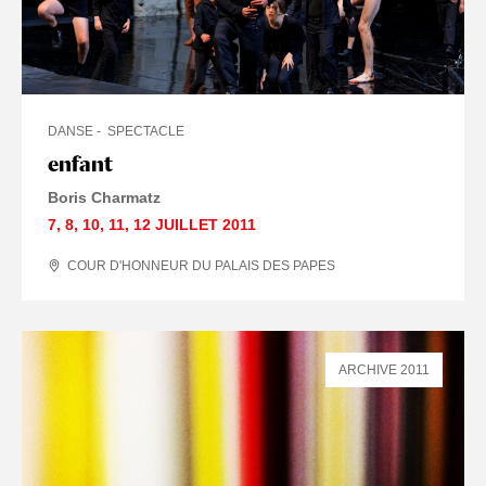
DANSE
SPECTACLE
enfant
Boris Charmatz
7
,
8
,
10
,
11
,
12 JUILLET
2011
COUR D'HONNEUR DU PALAIS DES PAPES
ARCHIVE 2011