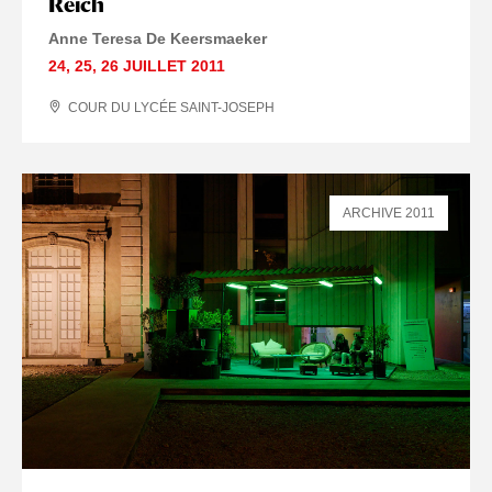
Reich
Anne Teresa De Keersmaeker
24
,
25
,
26 JUILLET
2011
COUR DU LYCÉE SAINT-JOSEPH
ARCHIVE 2011