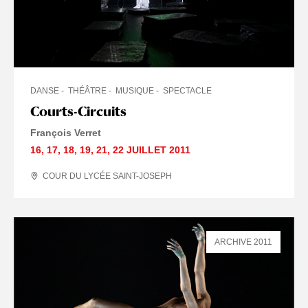
DANSE
THÉÂTRE
MUSIQUE
SPECTACLE
Courts-Circuits
François Verret
16
,
17
,
18
,
19
,
21
,
22 JUILLET
2011
COUR DU LYCÉE SAINT-JOSEPH
ARCHIVE 2011