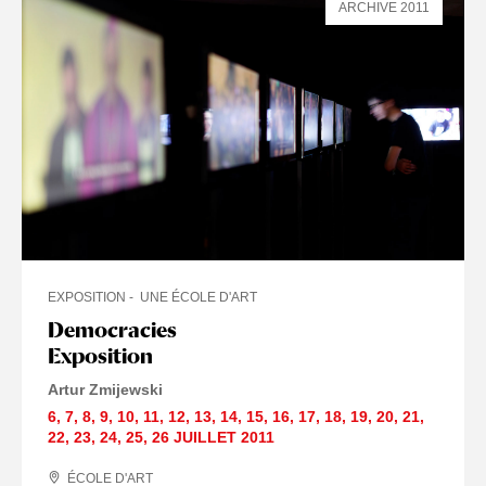
ARCHIVE 2011
EXPOSITION
UNE ÉCOLE D'ART
Democracies
EXPOSITIONS-INSTALLATIONS
Exposition
Artur Zmijewski
EXPOSITION / INSTALLATION
6
,
7
,
8
,
9
,
10
,
11
,
12
,
13
,
14
,
15
,
16
,
17
,
18
,
19
,
20
,
21
,
22
,
23
,
24
,
25
,
26 JUILLET
2011
ÉCOLE D'ART