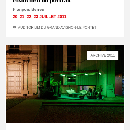
Ébauche d'un portrait
François Berreur
20
,
21
,
22
,
23 JUILLET
2011
AUDITORIUM DU GRAND AVIGNON-LE PONTET
ARCHIVE 2011