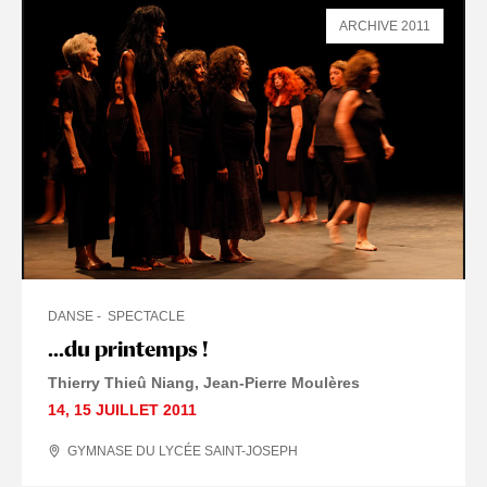
ARCHIVE 2011
DANSE
SPECTACLE
...du printemps !
Thierry Thieû Niang, Jean-Pierre Moulères
14
,
15 JUILLET
2011
GYMNASE DU LYCÉE SAINT-JOSEPH