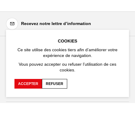
Recevez notre lettre d’information
COOKIES
Ce site utilise des cookies tiers afin d’améliorer votre
Festival d'Avignon
expérience de navigation.
Cloître Saint-Louis,
Vous pouvez accepter ou refuser l’utilisation de ces
20 rue du Portail Boquier,
cookies.
84000 Avignon
ACCEPTER
REFUSER
+33 (0)4 90 27 66 50
Accessibilité
FAQ
Recrutements et appels
Espace production
d'offre