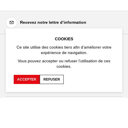
Recevez notre lettre d’information
COOKIES
Ce site utilise des cookies tiers afin d’améliorer votre
Festival d'Avignon
expérience de navigation.
Cloître Saint-Louis,
Vous pouvez accepter ou refuser l’utilisation de ces
20 rue du Portail Boquier,
cookies.
84000 Avignon
ACCEPTER
REFUSER
+33 (0)4 90 27 66 50
Accessibilité
FAQ
Recrutements et appels
Espace production
d'offre