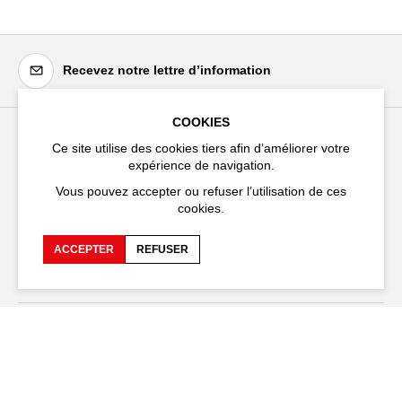
Recevez notre lettre d’information
COOKIES
Ce site utilise des cookies tiers afin d’améliorer votre
Festival d'Avignon
expérience de navigation.
Cloître Saint-Louis,
Vous pouvez accepter ou refuser l’utilisation de ces
20 rue du Portail Boquier,
cookies.
84000 Avignon
ACCEPTER
REFUSER
+33 (0)4 90 27 66 50
Accessibilité
FAQ
Recrutements et appels
Espace production
d'offre