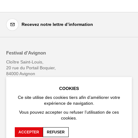
Recevez notre lettre d’information
Festival d'Avignon
Cloître Saint-Louis,
20 rue du Portail Boquier,
84000 Avignon
COOKIES
+33 (0)4 90 27 66 50
Ce site utilise des cookies tiers afin d’améliorer votre
expérience de navigation.
Vous pouvez accepter ou refuser l’utilisation de ces
cookies.
Accessibilité
FAQ
Recrutements et appels
Espace production
ACCEPTER
REFUSER
d'offre