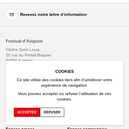
Recevez notre lettre d’information
Festival d'Avignon
Cloître Saint-Louis,
20 rue du Portail Boquier,
84000 Avignon
COOKIES
+33 (0)4 90 27 66 50
Ce site utilise des cookies tiers afin d’améliorer votre
expérience de navigation.
Vous pouvez accepter ou refuser l’utilisation de ces
cookies.
Accessibilité
FAQ
ACCEPTER
REFUSER
Recrutements et appels
Espace production
d'offre
Espace presse
Espace compagnies